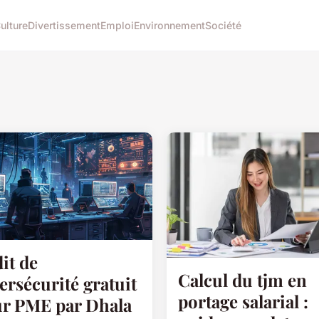
ulture
Divertissement
Emploi
Environnement
Société
it de
Calcul du tjm en
ersécurité gratuit
portage salarial :
r PME par Dhala