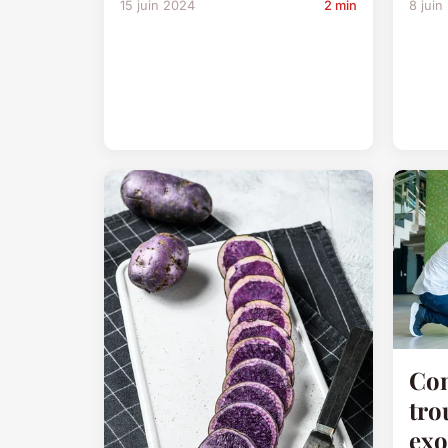
15 juin 2024
2 min
8 juin
Com
tro
exo