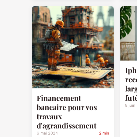
Iph
rec
lar
fut
Financement
bancaire pour vos
8 juin
travaux
d'agrandissement
6 mai 2024
2 min