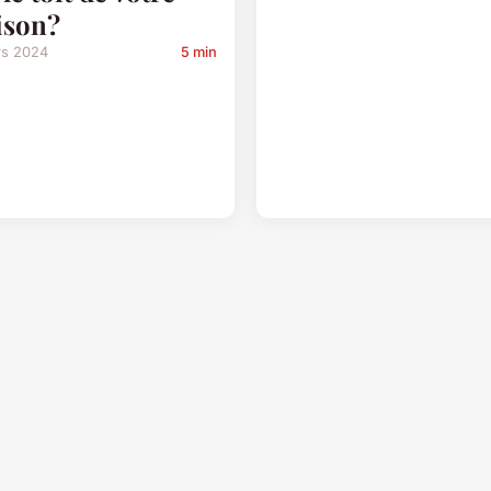
ison?
rs 2024
5 min