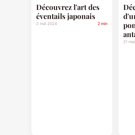
Découvrez l'art des
Déc
éventails japonais
d'u
pon
2 mai 2024
2 min
ant
21 ma