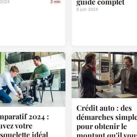
guide complet
 2024
2 min
8 juin 2024
Crédit auto : des
paratif 2024 :
démarches simpl
uvez votre
pour obtenir le
squelette idéal
montant qu'il vou