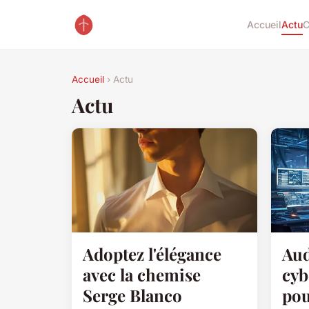
Accueil
Actu
C
Accueil
› Actu
Actu
Adoptez l'élégance
Aud
avec la chemise
cyb
Serge Blanco
pou