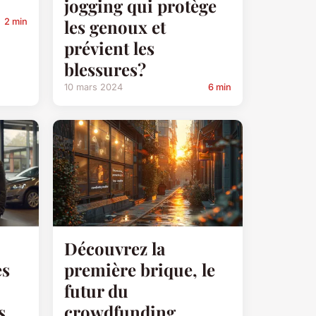
jogging qui protège
les genoux et
2 min
prévient les
blessures?
10 mars 2024
6 min
Découvrez la
es
première brique, le
futur du
s
crowdfunding