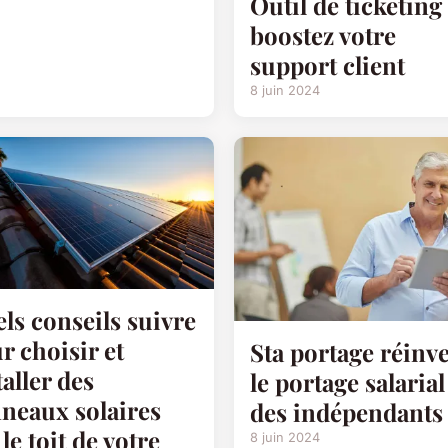
Outil de ticketing 
boostez votre
support client
8 juin 2024
ls conseils suivre
r choisir et
Sta portage réinv
taller des
le portage salarial
neaux solaires
des indépendants
 le toit de votre
8 juin 2024