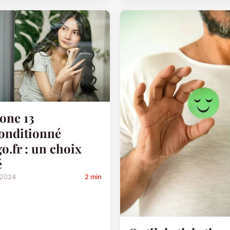
one 13
onditionné
go.fr : un choix
é
 2024
2 min