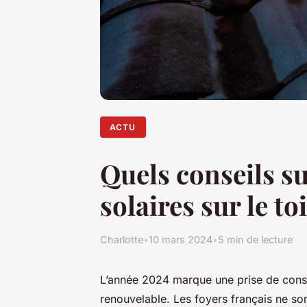
ACTU
Quels conseils su
solaires sur le t
Charlotte
•
10 mars 2024
•
5 min de lecture
L’année 2024 marque une prise de consc
renouvelable. Les foyers français ne son