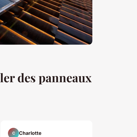
aller des panneaux
Charlotte
C