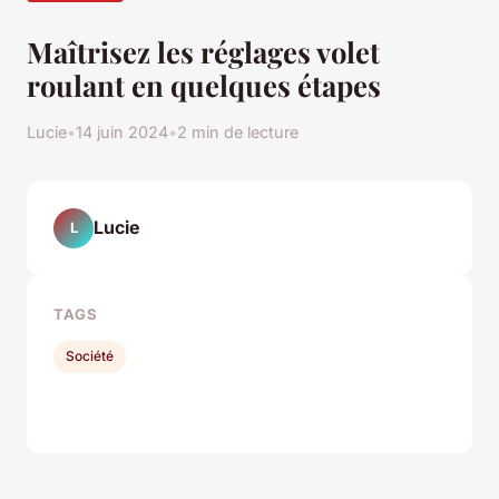
Maîtrisez les réglages volet
roulant en quelques étapes
Lucie
•
14 juin 2024
•
2 min de lecture
Lucie
L
TAGS
Société